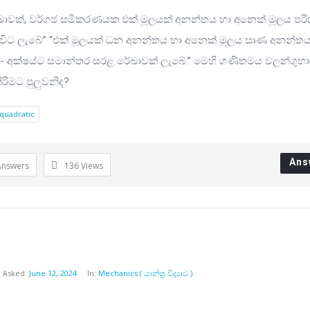
ඛාවක්, වර්ගජ සමීකරණයක එක් මූලයක් අනන්තය හා අනෙක් මූලය පර
ූ විට ලැබේ” “එක් මූලයක් ධන අනන්තය හා අනෙක් මූලය ඍණ අනන්ත
- අක්ෂය්ට සමාන්තර සරළ රේඛාවක් ලැබේ.” මෙහි ගණිතමය වලන්ගුභ
කිරිමට පුලුවනිද?
quadratic
Ans
Answers
136
Views
Asked:
June 12, 2024
In:
Mechanics ( යාන්ත්‍ර විද්‍යාව )