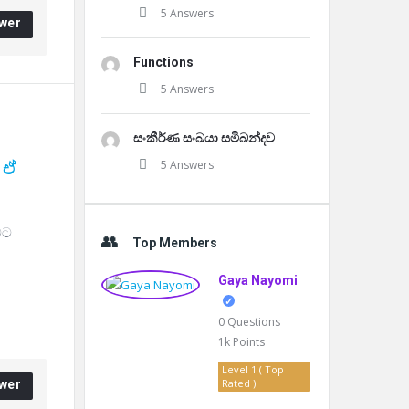
5 Answers
wer
Functions
5 Answers
සංකීර්ණ සංඛයා සමිබන්දව
5 Answers
ඒ 
Top Members
Gaya Nayomi
0
Questions
1k
Points
Level 1 ( Top
Rated )
wer