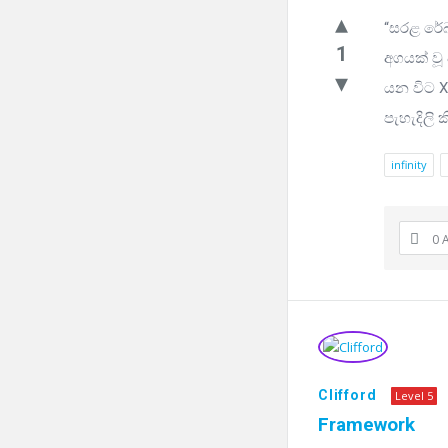
“සරළ රේ
1
අගයක් ව
යන විට X
පැහැදිලි 
infinity
0 
Clifford
Level 5
Framework