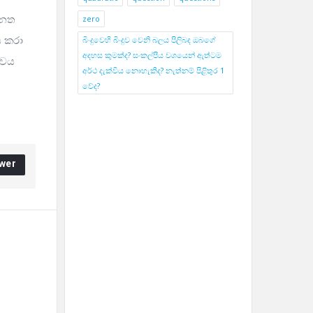
ිනත
zero
ය කරා
බිංදුවෙහි බිංදුව වෙනි බලය පිලිබද ඔබගේ
අදහස කුමක්ද? සංකල්පීය වශයෙන් ඇත්ටම
ාවය
අර්ථ දැක්විය නොහැකිද? නැත්නම් පිළිතුර 1
වේද?
wer