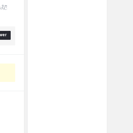
දිලි
wer