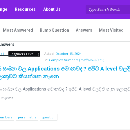
unge
Resources
About Us
Most Answered
Bump Question
Answers
Most Visited
Answers
ri
Asked:
October 13, 2024
Begginer ( Level 6 )
In:
Complex Numbers ( සංකීර්ණ සංඛ්යා )
 සංඛ්‍යා වල Applications මොනවද ? අපිට A level වලදී 
ොකුවට කියන්නෙ නෑනෙ
numbers
pure maths
question