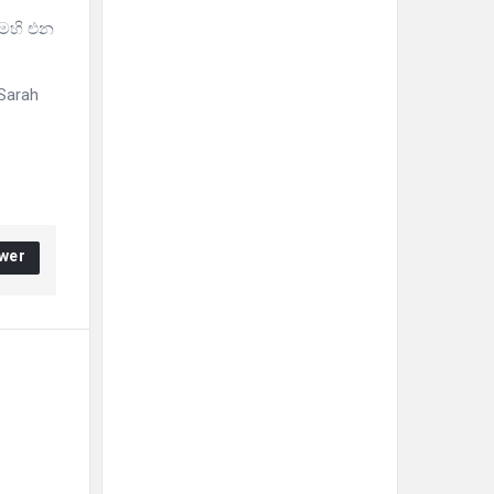
මෙහි එන
Sarah
wer