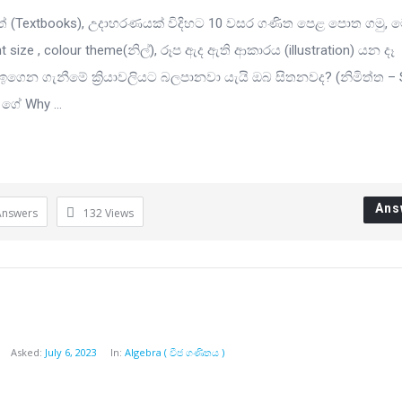
 (Textbooks), උදාහරණයක් විදිහට 10 වසර ගණිත පෙළ පොත ගමු, 
nt size , colour theme(නිල්), රූප ඇද ඇති ආකාරය (illustration) යන දෑ
 ඉගෙන ගැනීමේ ක්‍රියාවලියට බලපානවා යැයි ඔබ සිතනවද? (නිමිත්ත – 
ගේ Why ...
Ans
Answers
132
Views
Asked:
July 6, 2023
In:
Algebra ( වීජ ගණිතය )