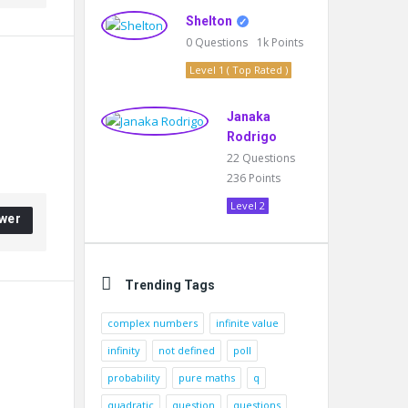
Shelton
0
Questions
1k
Points
Level 1 ( Top Rated )
Janaka
Rodrigo
22
Questions
236
Points
Level 2
wer
Trending Tags
complex numbers
infinite value
infinity
not defined
poll
probability
pure maths
q
quadratic
question
questions