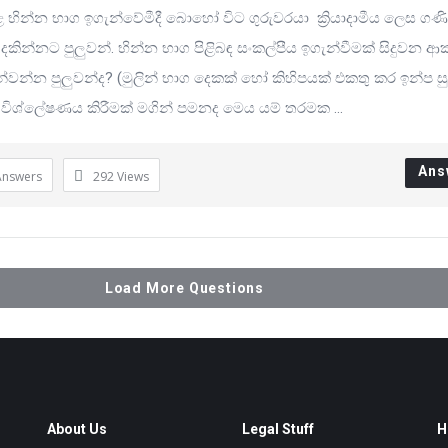
 භින්න භාග ඉගැන්වේමීදී බොහෝ විට ගුරුවරයා ක්‍රියාදාමීය ලෙස ගණ
 දකින්නට පුලුවන්. භින්න භාග පිළිබඳ සංකල්පීය ඉගැන්වීමක් සිදුවන 
වන්න පුලුවන්ද? (මුලින් භාග දෙකක් හෝ කිහිපයක් එකතු කර ඉන්ප සු
විශ්ලේෂණය කිරීමක් මගින් පමනද මෙය යම් තරමක ...
Ans
Answers
292
Views
Load More Questions
About Us
Legal Stuff
H