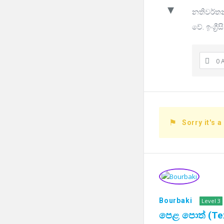
නතිවර්තන 
වේ. ඉංග්‍
0 
Sorry it's a
Bourbaki
Level 3
පෙළ පොත් (Te