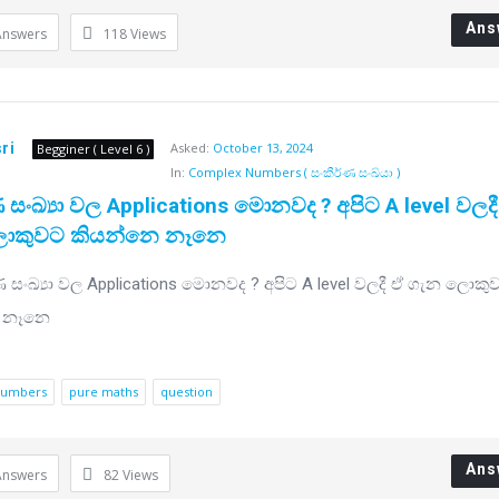
Ans
Answers
118
Views
ri
Asked:
October 13, 2024
Begginer ( Level 6 )
In:
Complex Numbers ( සංකීර්ණ සංඛ්යා )
 සංඛ්‍යා වල Applications මොනවද ? අපිට A level වලදී 
ොකුවට කියන්නෙ නෑනෙ
numbers
pure maths
question
Ans
Answers
82
Views