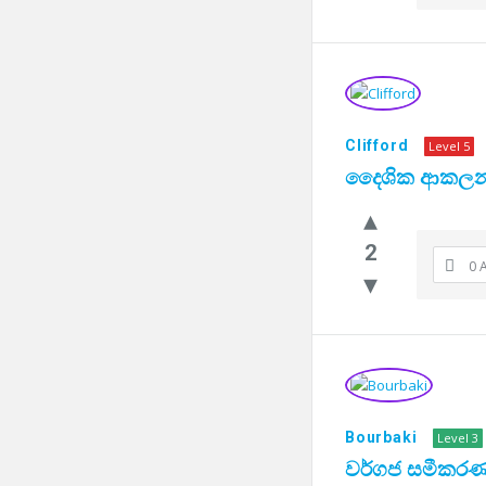
Clifford
Level 5
දෛශික ආකලන න
2
0 
Bourbaki
Level 3
වර්ගජ සමීකර