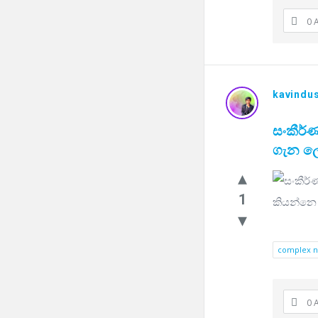
0 
kavindus
සංකීර්ණ
ගැන ල
1
complex 
0 