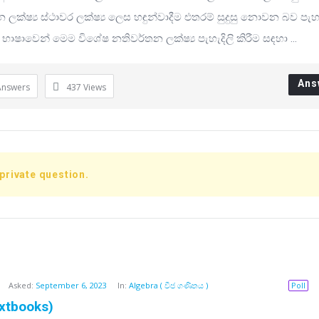
ලක්ෂ්‍ය ස්ථාවර ලක්ෂ්‍ය ලෙස හඳුන්වාදීම එතරම් සුදුසු නොවන බව පැහැ
රීසි භාෂාවෙන් මෙම විශේෂ නතිවර්තන ලක්ෂ්‍ය පැහැදිලි කිරීම සඳහා ...
Ans
Answers
437
Views
 private question.
Asked:
September 6, 2023
In:
Algebra ( වීජ ගණිතය )
Poll
xtbooks)