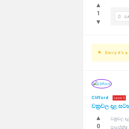
1
0 
Sorry it's a
Clifford
Level 5
වක්‍රවල දළ සටහ
වක්‍රවල ද
0
සාපේක්ෂ 