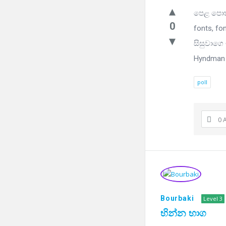
පෙළ පොත්
0
fonts, fo
සිසුවාගෙ
Hyndman 
poll
0 
Bourbaki
Level 3
භින්න භාග