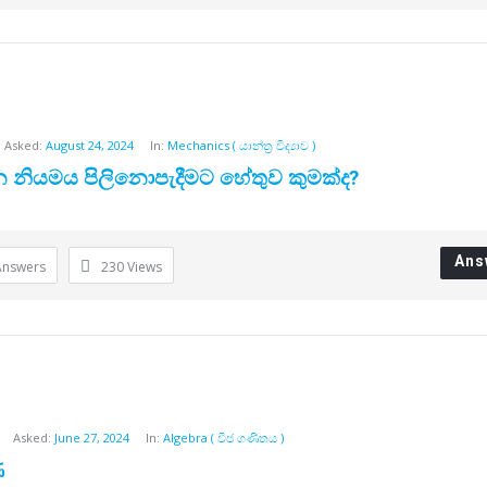
Asked:
August 24, 2024
In:
Mechanics ( යාන්ත්‍ර විද්‍යාව )
ියමය පිලිනොපැදීමට හේතුව කුමක්ද?
Ans
Answers
230
Views
Asked:
June 27, 2024
In:
Algebra ( වීජ ගණිතය )
ණ