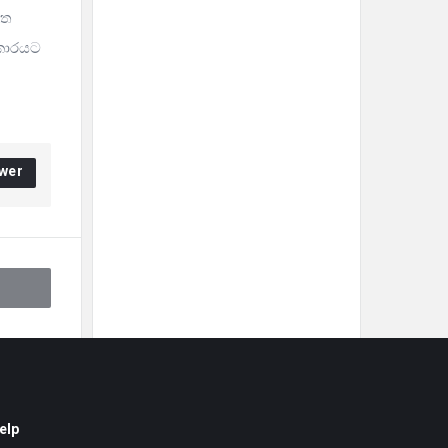
ිත
ආකාරයට
wer
elp