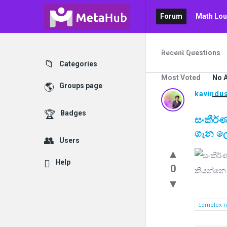
Forum
Math Lo
Contact Us
Recent Questions
Categories
Most Voted
No 
Groups page
kavindus
Badges
සංකීර්ණ
ගැන ල
Users
Help
0
complex 