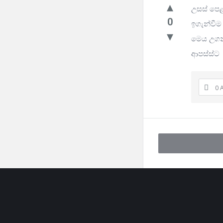
උසස් පෙළ
0
ඉගැන්වීම
මෙය උගන්
ආපස්ස්ට 
0 