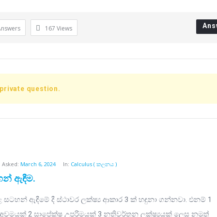
Ans
Answers
167
Views
 private question.
Asked:
March 6, 2024
In:
Calculus ( කලනය )
න් ඇඳීම.
ළ සටහන් ඇඳීමේ දී ස්ථාවර ලක්ෂ්‍ය ආකාර 3 ක් හඳුනා ගන්නවා. එනම් 1
අවමයක් 2 සාපේක්ෂ උපරිමයක් 3 නතිවර්තන ලක්ෂ්‍යයක් ලෙස නමුත්