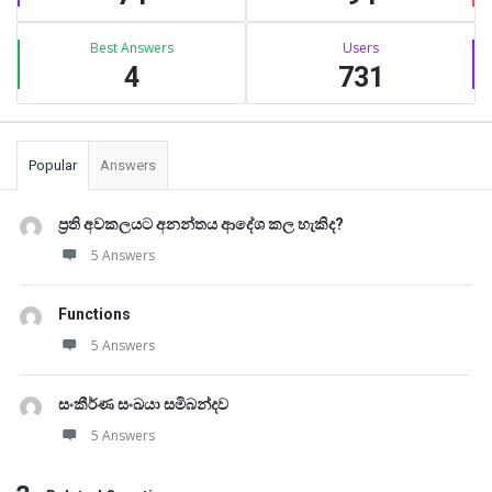
Best Answers
Users
4
731
Popular
Answers
ප්‍රති අවකලයට අනන්තය ආදේශ කල හැකිද?
5 Answers
Functions
5 Answers
සංකීර්ණ සංඛයා සමිබන්දව
5 Answers