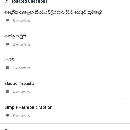
Related Questions
දෛශික ආකලන නියමය පිලිනොපැදීමට හේතුව කුමක්ද?
0 Answers
ගෝල ගැටුම්
2 Answers
ගැටුම්
2 Answers
Elastic impacts
4 Answers
Simple Harmonic Motion
0 Answers