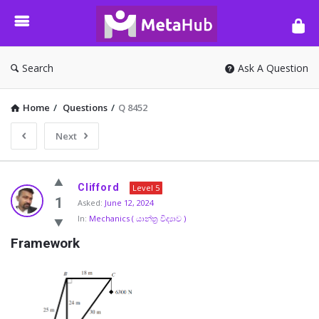
META-
HUB
Search
Ask A Question
Home
/
Questions
/
Q 8452
Next
META-
Clifford
Level 5
HUB
1
Asked:
June 12, 2024
In:
Mechanics ( යාන්ත්‍ර විද්‍යාව )
Latest
Framework
Questions