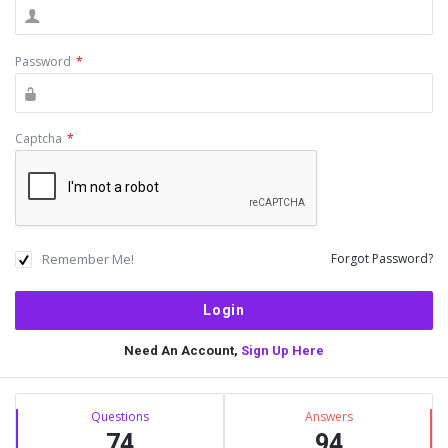
Password
*
Captcha
*
Remember Me!
Forgot Password?
Need An Account,
Sign Up Here
Sidebar
Stats
Questions
Answers
74
94