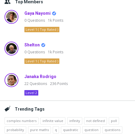
Top Members
Gaya Nayomi
0
Questions
1k
Points
Level 1 ( Top Rated )
Shelton
0
Questions
1k
Points
Level 1 ( Top Rated )
Janaka Rodrigo
22
Questions
236
Points
Level 2
Trending Tags
complex numbers
infinite value
infinity
not defined
poll
probability
pure maths
q
quadratic
question
questions