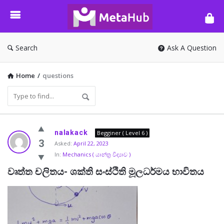
META-
HUB
Search
Ask A Question
Home
/
questions
META-
nalakack
Begginer ( Level 6 )
HUB
3
Asked:
April 22, 2023
In:
Mechanics ( යාන්ත්‍ර විද්‍යාව )
Latest
වෘත්ත චලිතය- ශක්ති සංස්ථිති මූලධර්මය භාවිතය
Questions