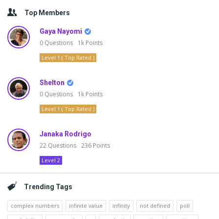
Top Members
Gaya Nayomi
0
Questions
1k
Points
Level 1 ( Top Rated )
Shelton
0
Questions
1k
Points
Level 1 ( Top Rated )
Janaka Rodrigo
22
Questions
236
Points
Level 2
Trending Tags
complex numbers
infinite value
infinity
not defined
poll