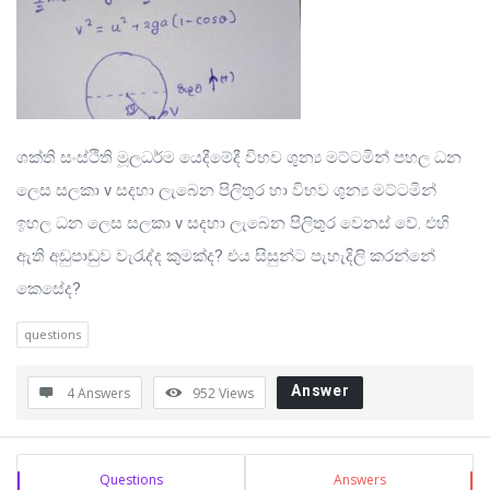
ශක්ති සංස්ථිති මූලධර්ම යෙදීමේදී විභව ශුන්‍ය මට්ටමින් පහල ධන
ලෙස සලකා v සදහා ලැබෙන පිලිතුර හා විභව ශුන්‍ය මට්ටමින්
ඉහල ධන ලෙස සලකා v සදහා ලැබෙන පිලිතුර වෙනස් වේ. එහි
ඇති අඩුපාඩුව වැරැද්ද කුමක්ද? එය සිසුන්ට පැහැදිලි කරන්නේ
කෙසේද?
questions
Answer
4 Answers
952
Views
Sidebar
Stats
Questions
Answers