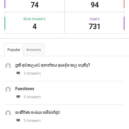
74
94
Best Answers
Users
4
731
Popular
Answers
ප්‍රති අවකලයට අනන්තය ආදේශ කල හැකිද?
5 Answers
Functions
5 Answers
සංකීර්ණ සංඛයා සමිබන්දව
5 Answers