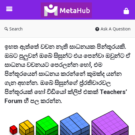
META-
HUB
Search
Ask A Question
ඉහත ඇත්තේ වචන නැති සාධනයක පින්තුරයකි.
ඔබට පුලුවන් ඔබේ සිසුන්ට එය පෙන්වා ඔවුන්ට ඒ
සාධනය වචනයට පෙරලන්න හෝ, එම
පින්තූරයෙන් සාධනය කරන්නේ කුමක්ද යන්න
ගැන අහන්න. ඔබේ සිසුන්ගේ ප්‍ර්‍රතිචාරවල
පින්තූරයක් හෝ විඩියෝ ක්ලිප් එකක් Teachers’
Forum හී පල කරන්න.